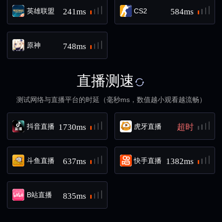
英雄联盟
CS2
241ms
584ms
原神
748ms
直播测速
测试网络与直播平台的时延（毫秒ms，数值越小观看越流畅）
抖音直播
虎牙直播
1730ms
超时
斗鱼直播
快手直播
637ms
1382ms
B站直播
835ms