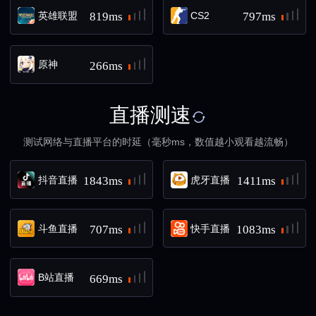
英雄联盟
CS2
819ms
797ms
原神
266ms
直播测速
测试网络与直播平台的时延（毫秒ms，数值越小观看越流畅）
抖音直播
虎牙直播
1843ms
1411ms
斗鱼直播
快手直播
707ms
1083ms
B站直播
669ms