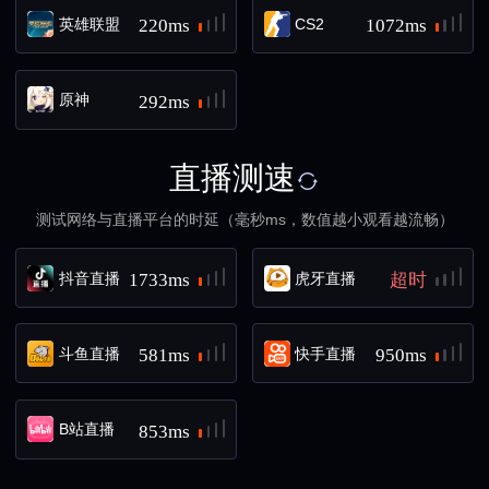
英雄联盟
CS2
220ms
1072ms
原神
292ms
直播测速
测试网络与直播平台的时延（毫秒ms，数值越小观看越流畅）
抖音直播
虎牙直播
1733ms
超时
斗鱼直播
快手直播
581ms
950ms
B站直播
853ms