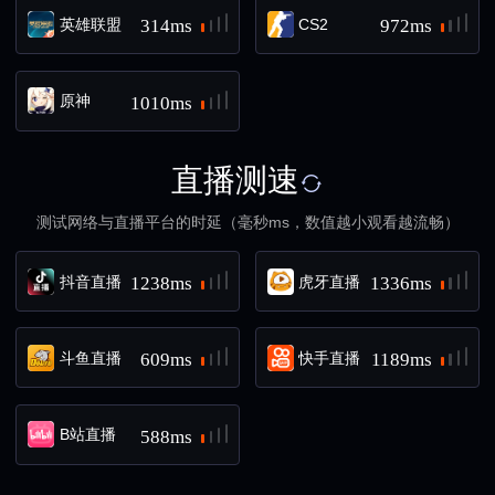
英雄联盟
CS2
314ms
972ms
原神
1010ms
直播测速
测试网络与直播平台的时延（毫秒ms，数值越小观看越流畅）
抖音直播
虎牙直播
1238ms
1336ms
斗鱼直播
快手直播
609ms
1189ms
B站直播
588ms