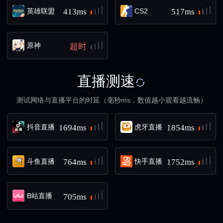
英雄联盟
CS2
413ms
517ms
原神
超时
直播测速
测试网络与直播平台的时延（毫秒ms，数值越小观看越流畅）
抖音直播
虎牙直播
1694ms
1854ms
斗鱼直播
快手直播
764ms
1752ms
B站直播
705ms