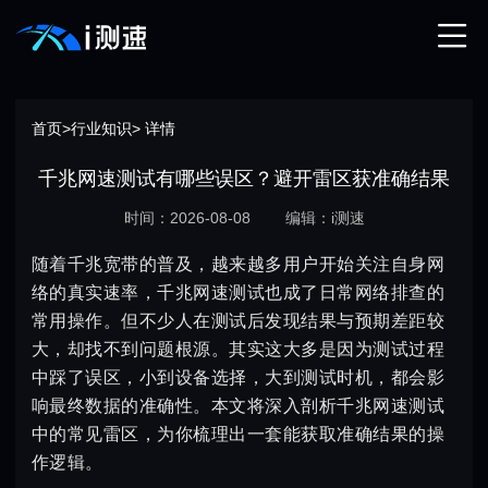
首页
>
行业知识
> 详情
千兆网速测试有哪些误区？避开雷区获准确结果
时间：2026-08-08
编辑：i测速
随着千兆宽带的普及，越来越多用户开始关注自身网
络的真实速率，千兆网速测试也成了日常网络排查的
常用操作。但不少人在测试后发现结果与预期差距较
大，却找不到问题根源。其实这大多是因为测试过程
中踩了误区，小到设备选择，大到测试时机，都会影
响最终数据的准确性。本文将深入剖析千兆网速测试
中的常见雷区，为你梳理出一套能获取准确结果的操
作逻辑。