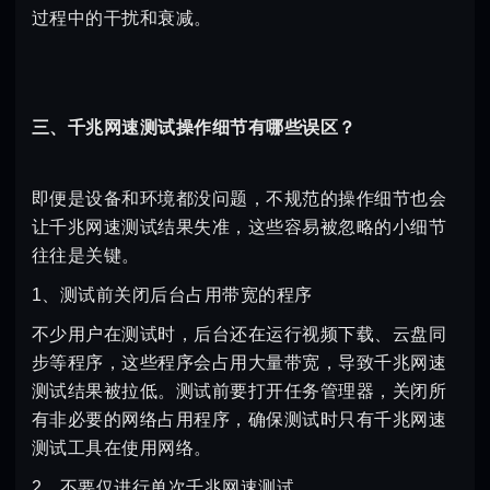
过程中的干扰和衰减。
三、千兆网速测试操作细节有哪些误区？
即便是设备和环境都没问题，不规范的操作细节也会
让千兆网速测试结果失准，这些容易被忽略的小细节
往往是关键。
1、测试前关闭后台占用带宽的程序
不少用户在测试时，后台还在运行视频下载、云盘同
步等程序，这些程序会占用大量带宽，导致千兆网速
测试结果被拉低。测试前要打开任务管理器，关闭所
有非必要的网络占用程序，确保测试时只有千兆网速
测试工具在使用网络。
2、不要仅进行单次千兆网速测试