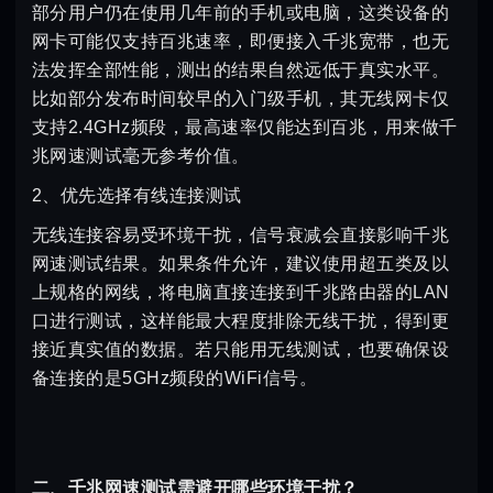
部分用户仍在使用几年前的手机或电脑，这类设备的
网卡可能仅支持百兆速率，即便接入千兆宽带，也无
法发挥全部性能，测出的结果自然远低于真实水平。
比如部分发布时间较早的入门级手机，其无线网卡仅
支持2.4GHz频段，最高速率仅能达到百兆，用来做千
兆网速测试毫无参考价值。
2、优先选择有线连接测试
无线连接容易受环境干扰，信号衰减会直接影响千兆
网速测试结果。如果条件允许，建议使用超五类及以
上规格的网线，将电脑直接连接到千兆路由器的LAN
口进行测试，这样能最大程度排除无线干扰，得到更
接近真实值的数据。若只能用无线测试，也要确保设
备连接的是5GHz频段的WiFi信号。
二、千兆网速测试需避开哪些环境干扰？