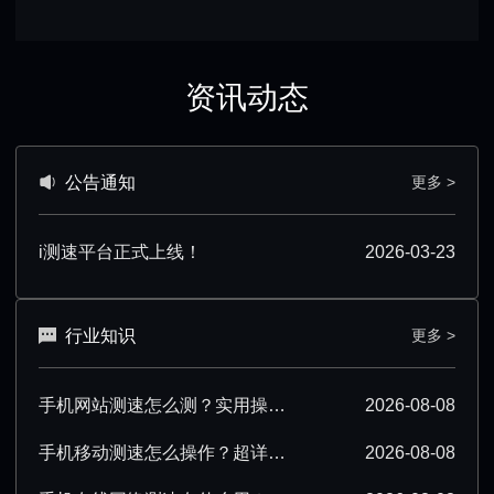
资讯动态
公告通知
更多 >
i测速平台正式上线！
2026-03-23
行业知识
更多 >
手机网站测速怎么测？实用操作步骤与工具推荐
2026-08-08
手机移动测速怎么操作？超详细步骤与技巧分享
2026-08-08