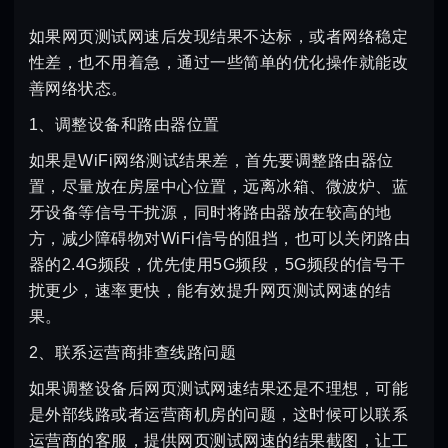
如果网页测试网速后发现结果不达标，或者网络稳定
性差，也不用着急，通过一些简单的优化操作就能改
善网络状态。
1、调整设备和路由器位置
如果是WiFi网络测试结果差，首先要调整路由器位
置，尽量放在房屋中心位置，远离冰箱、微波炉、蓝
牙设备等信号干扰源，同时将路由器放在较高的地
方，减少障碍物对WiFi信号的阻挡，也可以关闭路由
器的2.4G频段，优先使用5G频段，5G频段的信号干
扰更少，速率更快，能有效提升网页测试网速的结
果。
2、联系运营商排查线路问题
如果调整设备后网页测试网速结果还是不理想，可能
是外部线路或者运营商机房的问题，这时候可以联系
运营商的客服，提供网页测试网速的结果截图，让工