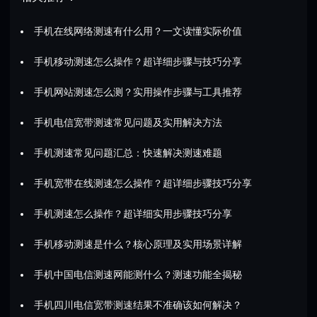
手机在线网络测速有什么用？一文读懂实际价值
手机移动测速怎么操作？超详细步骤与技巧分享
手机网站测速怎么测？实用操作步骤与工具推荐
手机电信宽带测速常见问题及实用解决方法
手机测速常见问题汇总：快速解决测速难题
手机宽带在线测速怎么操作？超详细步骤技巧分享
手机测速怎么操作？超详细实用步骤技巧分享
手机移动测速是什么？核心原理及实用场景详解
手机中国电信测速网能测什么？测速功能全揭秘
手机四川电信宽带测速结果不准确该如何解决？