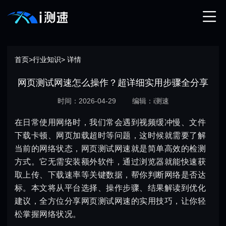
首页
>
行业知识
> 详情
网页测试网速怎么操作？超详细实用步骤全分享
时间：2026-04-29
编辑：i测速
在日常使用网络时，我们常会遇到视频缓冲慢、文件
下载卡顿、网页加载超时等问题，这时候就需要了解
当前的网络状态，网页测试网速就是简单高效的检测
方式。它无需安装额外软件，通过浏览器就能快速获
取上传、下载速率等关键数据，帮你判断网络是否达
标。本文将从平台选择、操作步骤、结果解读到优化
建议，全方位分享网页测试网速的实用技巧，让你轻
松掌握网络状况。