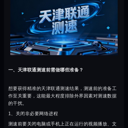
一、天津联通测速前需做哪些准备？
想要获得精准的天津联通测速结果，测速前的准备工
作至关重要，这能最大程度排除外界因素对测速数据
的干扰。
1、关闭非必要网络进程
测速前要关闭电脑或手机上正在运行的视频播放、文