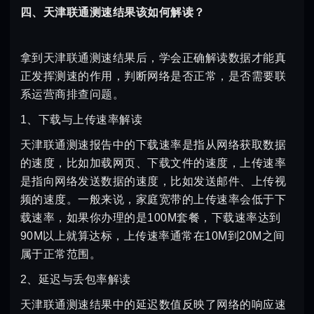
四、天津联通测速结果该如何解读？
拿到天津联通测速结果后，学会正确解读数据才能真
正发挥测速的作用，判断网络是否正常，是否需要联
系运营商排查问题。
1、下载与上传速率解读
天津联通测速报告中的下载速率是指从网络获取数据
的速度，比如加载网页、下载文件的速度，上传速率
是指向网络发送数据的速度，比如发送邮件、上传视
频的速度。一般来说，家庭宽带的上传速率会低于下
载速率，如果你办理的是100M套餐，下载速率达到
90M以上就算达标，上传速率通常在10M到20M之间
属于正常范围。
2、延迟与丢包率解读
天津联通测速结果中的延迟数值反映了网络的响应速