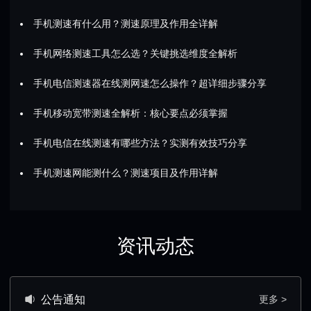
手机测速有什么用？测速原理及作用全详解
手机网络测速工具怎么选？关键挑选维度全解析
手机电信测速器在线测网速怎么操作？超详细步骤分享
手机移动宽带测速全解析：核心要点必须掌握
手机电信在线测速有哪些方法？实测有效技巧分享
手机测速网能测什么？测速项目及作用详解
资讯动态
公告通知
更多 >