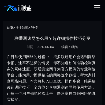
首页
>
行业知识
> 详情
联通测速网怎么用？超详细操作技巧分享
时间：2026-06-04
编辑：i测速
在日常使用网络的过程中，很多联通用户会遇到网络
卡顿、速率不达标的情况，却不知道如何准确检测真
实的网络速度。联通测速网作为官方提供的专业测速
平台，能为用户提供精准的网络速率数据，帮大家排
查网络问题。本文将从入口查找、操作步骤、结果解
读到进阶技巧，全方位分享联通测速网的使用方法，
让每一位用户都能轻松上手，快速掌握自身网络的真
实状况。