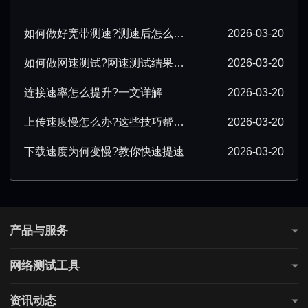
如何做好宽带测速?测速后怎么优化?
2026-03-20
如何做网速测试?网速测试结果怎么解读?
2026-03-20
连接速率怎么提升?一文详解
2026-03-20
上传速度慢怎么办?这些技巧帮你提速
2026-03-20
下载速度为何变慢?教你快速提速
2026-03-20
产品与服务
测网速
网络测试工具
全国网速测试
网站连通性测试
游戏测速
资讯动态