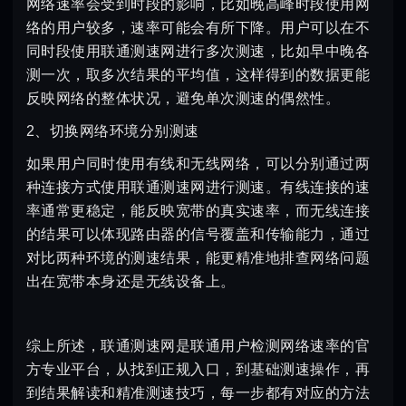
网络速率会受到时段的影响，比如晚高峰时段使用网
络的用户较多，速率可能会有所下降。用户可以在不
同时段使用联通测速网进行多次测速，比如早中晚各
测一次，取多次结果的平均值，这样得到的数据更能
反映网络的整体状况，避免单次测速的偶然性。
2、切换网络环境分别测速
如果用户同时使用有线和无线网络，可以分别通过两
种连接方式使用联通测速网进行测速。有线连接的速
率通常更稳定，能反映宽带的真实速率，而无线连接
的结果可以体现路由器的信号覆盖和传输能力，通过
对比两种环境的测速结果，能更精准地排查网络问题
出在宽带本身还是无线设备上。
综上所述，联通测速网是联通用户检测网络速率的官
方专业平台，从找到正规入口，到基础测速操作，再
到结果解读和精准测速技巧，每一步都有对应的方法