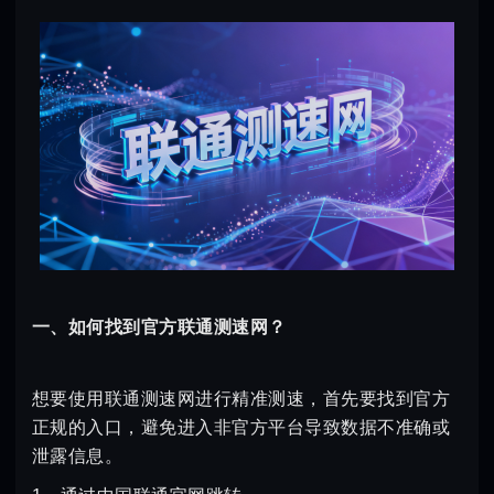
一、如何找到官方联通测速网？
想要使用联通测速网进行精准测速，首先要找到官方
正规的入口，避免进入非官方平台导致数据不准确或
泄露信息。