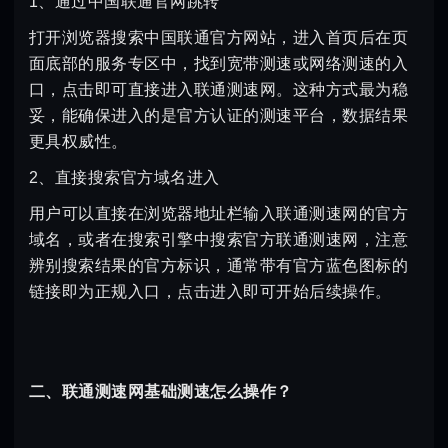
1、通过中国联通官网跳转
打开浏览器搜索中国联通官方网站，进入首页后在页
面底部的服务专区中，找到宽带测速或网络测速的入
口，点击即可直接进入联通测速网。这种方式最为稳
妥，能确保进入的是官方认证的测速平台，数据结果
更具权威性。
2、直接搜索官方域名进入
用户可以直接在浏览器地址栏输入联通测速网的官方
域名，或者在搜索引擎中搜索官方联通测速网，注意
辨别搜索结果的官方标识，通常带有官方蓝色图标的
链接即为正规入口，点击进入即可开始后续操作。
二、联通测速网基础测速怎么操作？