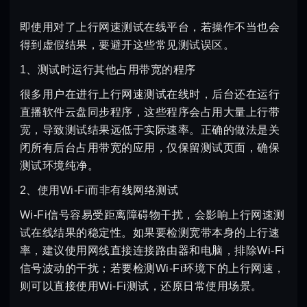
即使用对了上行网速测试在线平台，若操作不当也会
得到虚假结果，要避开这些常见测试误区。
1、测试时运行其他占用带宽的程序
很多用户在进行上行网速测试在线时，后台还在运行
直播软件云盘同步程序，这些程序会占用大量上行带
宽，导致测试结果远低于实际速率。正确的做法是关
闭所有后台占用带宽的应用，仅保留测试页面，确保
测试环境纯净。
2、使用Wi-Fi而非有线网络测试
Wi-Fi信号容易受距离障碍物干扰，会影响上行网速测
试在线结果的稳定性。如果要检测宽带本身的上行速
率，建议使用网线直接连接路由器和电脑，排除Wi-Fi
信号波动的干扰；若要检测Wi-Fi环境下的上行网速，
则可以直接使用Wi-Fi测试，还原日常使用场景。