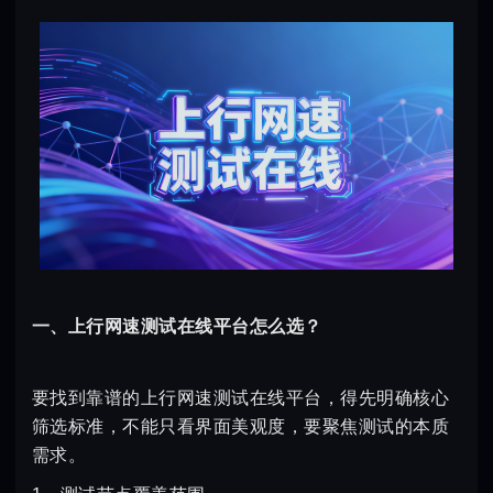
一、上行网速测试在线平台怎么选？
要找到靠谱的上行网速测试在线平台，得先明确核心
筛选标准，不能只看界面美观度，要聚焦测试的本质
需求。