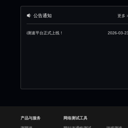
公告通知
更多 
i测速平台正式上线！
2026-03-2
产品与服务
网络测试工具