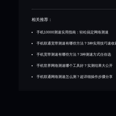
相关推荐：
手机10000测速实用指南：轻松搞定网络测速
手机联通宽带测速有哪些方法？3种实用技巧速收
手机宽带测速有哪些方法？3种测速方式任你选
手机世界网络测速哪个工具好？实测结果大公开
手机联通网络测速怎么测？超详细操作步骤分享