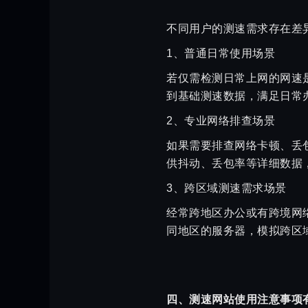
不同用户的测速需求存在差
1、普通日常使用场景
若仅需检测日常上网的网速
到基础测速数据，满足日常
2、专业网络排查场景
如果需要排查网络卡顿、丢包
供抖动、丢包率等详细数据
3、跨区域测速需求场景
经常跨地区办公或有跨境网络
同地区的服务器，模拟跨区
四、测速网站使用注意事项