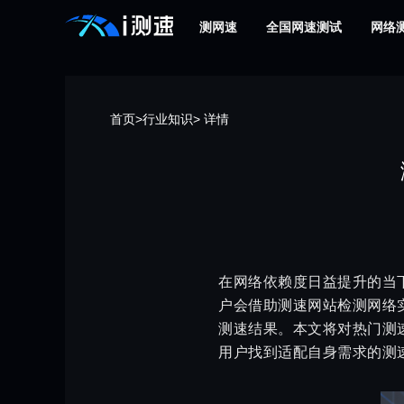
测网速
全国网速测试
网络
首页
>
行业知识
> 详情
在网络依赖度日益提升的当
户会借助测速网站检测网络
测速结果。本文将对热门测
用户找到适配自身需求的测