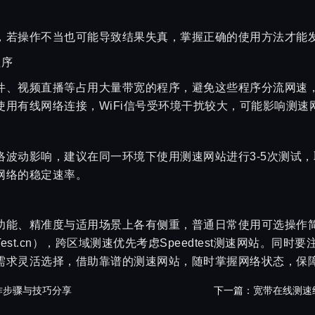
，若操作不当也可能导致结果失真，掌握正确的使用方法才能
程序
件、视频直播等占用大量带宽的程序，避免这些程序分流网速
使用有线网络连接，WiFi信号受环境干扰较大，可能影响测速
络波动影响，建议在同一环境下使用测速网站进行3-5次测试
网络的稳定速率。
功能、精准度与适用场景上各有侧重，普通日常使用可选操作简
Test.cn），跨区域测速优先考虑Speedtest测速网站。同
需求灵活选择，借助靠谱的测速网站，随时掌握网络状态，保
作步骤与技巧分享
下一篇：
宽带在线测速