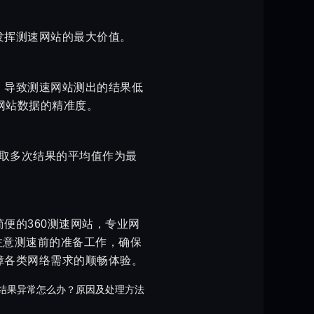
发挥测速网站的最大价值。
，导致测速网站测出的结果低
网站数据的精准度。
，取多次结果的平均值作为最
便的360测速网站，专业网
时要注意测速前的准备工作，确保
障各类网络需求的顺畅体验。
结果异常怎么办？原因及处理方法