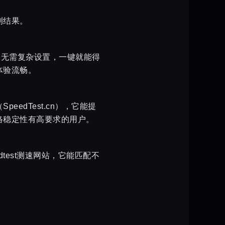
测结果。
，无需复杂设置，一键就能得
体验流畅。
dTest.cn），它能提
络稳定性有高要求的用户。
test测速网站，它能匹配不