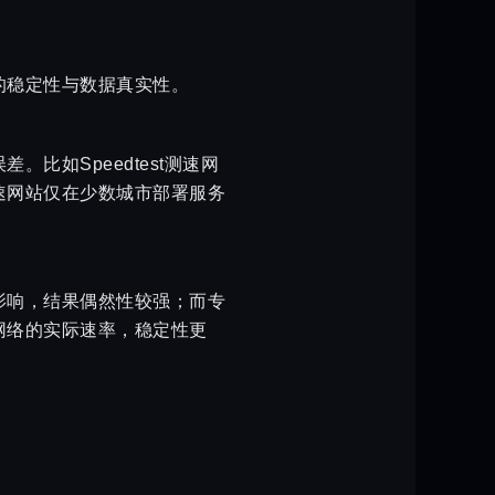
的稳定性与数据真实性。
比如Speedtest测速网
速网站仅在少数城市部署服务
影响，结果偶然性较强；而专
网络的实际速率，稳定性更