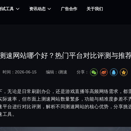
测试工具
资讯动态
广告合作
关于我们
测速网站哪个好？热门平台对比评测与推
时间：2026-06-15
编辑：i测速
分享：
下，无论是日常刷剧办公，还是游戏直播等高频网络需求，都
实际速率，但市面上测速网站数量繁多，功能与精准度参差不
速平台进行对比评测，解析不同测速网站的核心优势，分享挑
速工具。