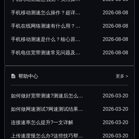
手机移动测速怎么操作？超详细步骤与技巧分享
2026-08-08
手机在线网络测速有什么用？一文读懂实际价值
2026-08-08
手机移动测速是什么？核心原理及实用场景详解
2026-08-08
手机电信宽带测速常见问题及实用解决方法
2026-08-08
帮助中心
更多 >
如何做好宽带测速?测速后怎么优化?
2026-03-20
如何做网速测试?网速测试结果怎么解读?
2026-03-20
连接速率怎么提升?一文详解
2026-03-20
上传速度慢怎么办?这些技巧帮你提速
2026-03-20