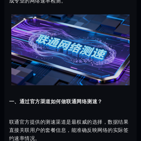
成专业的网络速率检测。
一、通过官方渠道如何做联通网络测速？
联通官方提供的测速渠道是最权威的选择，数据结果
直接关联用户的套餐信息，能准确反映网络的实际签
约速率情况。