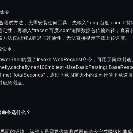
速命令
合测试方法，无需安装任何工具。先输入“ping 百度.com -
性；再输入“tracert 百度.com”追踪数据包传输路径，
该方法仅能测试延迟与连通性，无法直接显示下载上传速度。
网速命令
werShell内置了Invoke-WebRequest命令，可用于简单测速。输
chefly.cachefly.net/100mb.test -UseBasicParsing).BaseRes
e) - $startTime).TotalSeconds”，通过下载固定大小的文
时应急测速。
网速命令选什么？
图形界面的环境，运维人员需要依靠测试网速命令完成网络性能