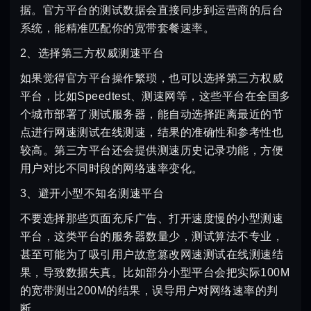
据。官方平台的测试数据会直接同步到运营商的后台
系统，能精准匹配你的宽带套餐速率。
2、选择第三方权威测速平台
如果觉得官方平台操作繁琐，也可以选择第三方权威
平台，比如Speedtest、测速网等，这些平台在全国多
个城市部署了测试服务器，能自动选择距离最近的节
点进行网速测试在线测速，结果的准确性和参考性也
较高。第三方平台还会提供测速历史记录功能，方便
用户对比不同时段的网络速率变化。
3、避开小型不知名测速平台
不要选择那些页面充斥广告、打开速度慢的小型测速
平台，这类平台的服务器数量少，测试算法不专业，
甚至可能为了吸引用户故意篡改网速测试在线测速结
果，导致数据失真。比如部分小型平台会把实际100M
的宽带测出200M的结果，误导用户对网络速率的判
断。