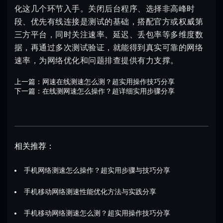
化这几个环节入手。关闭后台程序、选择非高峰时
段、优先有线连接是测试的基础，搭配官方或权威第
三方平台，同时关注速率、延迟、丢包率等多维度数
据，再通过多次测试验证，就能得到真实可靠的网络
速率，为网络优化和问题排查提供有力支撑。
上一篇：
网速在线测速怎么测？超实用操作技巧分享
下一篇：
在线测网速怎么操作？超详细实用步骤分享
相关推荐：
手机网络测速怎么操作？超实用步骤与技巧分享
手机移动网络测速性能优化方法与实践分享
手机移动网络测速怎么测？超实用操作技巧分享