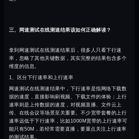
三、网速测试在线测速结果该如何正确解读？
拿到网速测试在线测速结果后，很多人只看下行速
率，忽略了其他关键数据，其实完整的结果包含多个
维度的信息。
1、区分下行速率和上行速率
网速测试在线测速结果中，下行速率是指网络下载数
据的速度，直接影响刷视频、下载文件的体验；上行
速率则是上传数据的速度，对视频直播、文件云上
传、在线会议等场景至关重要。不少宽带套餐的上行
速率远低于下行速率，比如1000M宽带的上行速率可
能只有50M，若经常需要直播，要重点关注上行速率
的测试结果。