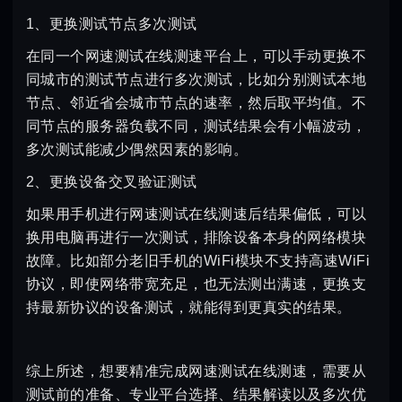
1、更换测试节点多次测试
在同一个网速测试在线测速平台上，可以手动更换不
同城市的测试节点进行多次测试，比如分别测试本地
节点、邻近省会城市节点的速率，然后取平均值。不
同节点的服务器负载不同，测试结果会有小幅波动，
多次测试能减少偶然因素的影响。
2、更换设备交叉验证测试
如果用手机进行网速测试在线测速后结果偏低，可以
换用电脑再进行一次测试，排除设备本身的网络模块
故障。比如部分老旧手机的WiFi模块不支持高速WiFi
协议，即使网络带宽充足，也无法测出满速，更换支
持最新协议的设备测试，就能得到更真实的结果。
综上所述，想要精准完成网速测试在线测速，需要从
测试前的准备、专业平台选择、结果解读以及多次优