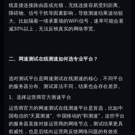
线直接连接路由器或光猫，无线连接容易受到距离、
障碍物、信号干扰等因素影响，导致测速结果波动较
大。比如隔着一堵承重墙的WiFi信号，速率可能会衰
减30%以上，无法反映真实的网络带宽。
二、网速测试在线测速如何选专业平台？
选对测试平台是网速测试在线测速的核心，不同平台
的服务器分布、测试算法不同，结果也会存在差异。
1、选择运营商官方测速平台
运营商官方的网速测试在线测速平台是首选，比如中
国电信的“天翼测速”、中国移动的“和测速”，这些平台
的服务器直接对接运营商的网络节点，测试结果更具
权威性，也是后续向运营商反馈网络问题的有效依