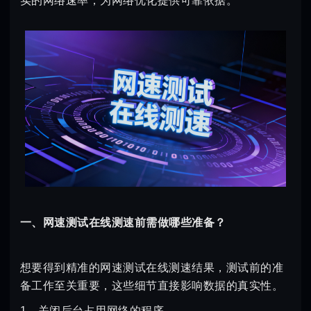
实的网络速率，为网络优化提供可靠依据。
一、网速测试在线测速前需做哪些准备？
想要得到精准的网速测试在线测速结果，测试前的准
备工作至关重要，这些细节直接影响数据的真实性。
1、关闭后台占用网络的程序