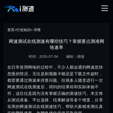
首页
>
行业知识
> 详情
网速测试在线测速有哪些技巧？掌握要点测准网
络速率
时间：2026-07-04
编辑：i测速
在日常使用网络的过程中，不少人都会遇到网速忽快
忽慢的情况，无论是刷视频卡顿还是下载文件超时，
都需要通过测速来排查问题。但很多人随意进行一次
网速测试在线测速后，得到的结果却和实际体验不
符，这往往是因为没有掌握正确的测速技巧。本文将
从测试准备、平台选择、结果解读等多个维度，分享
实用的网速测试在线测速技巧，帮助大家精准测出真