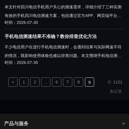
本文针对四川电信手机用户关心的测速需求，详细介绍了三种实测
有效的手机四川电信测速方案，包括通过官方APP、网页端平台以
时间：2026-07-30
及第三方专业测速工具的操作方法，还分享了提升测速准确性的实
用技巧，帮助用户精准掌握自身网络状态，排查网络问题。
手机电信测速结果不准确？教你排查优化方法
不少电信用户在进行手机电信测速时，会遇到结果与实际网速不符
的情况，既影响使用体验也难以排查问题。本文围绕手机电信测速
时间：2026-07-30
结果不准的核心问题，从测速准备、环境排查、设备优化、测速工
具选择等多个维度，详细讲解排查与优化方法，帮助用户获得精准
的测速结果，保障网络使用体验。
<
1
2
...
6
7
8
共
1121
9
10
11
12
...
112
113
>
条记录
产品与服务