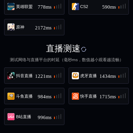
英雄联盟
CS2
778ms
590ms
原神
2172ms
直播测速
测试网络与直播平台的时延（毫秒ms，数值越小观看越流畅）
抖音直播
虎牙直播
1221ms
1434ms
斗鱼直播
快手直播
984ms
1715ms
B站直播
996ms