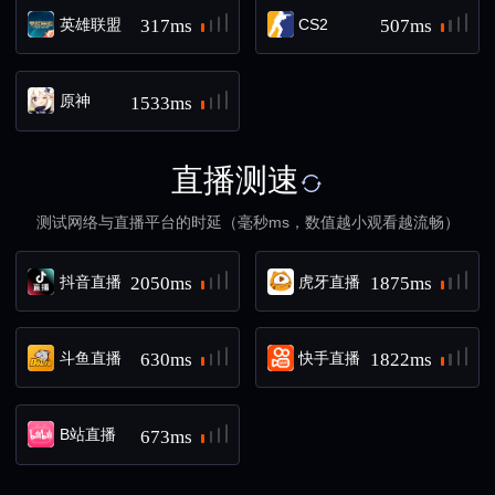
英雄联盟
CS2
317ms
507ms
原神
1533ms
直播测速
测试网络与直播平台的时延（毫秒ms，数值越小观看越流畅）
抖音直播
虎牙直播
2050ms
1875ms
斗鱼直播
快手直播
630ms
1822ms
B站直播
673ms