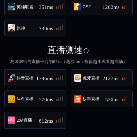
英雄联盟
CS2
351ms
1202ms
原神
739ms
直播测速
测试网络与直播平台的时延（毫秒ms，数值越小观看越流畅）
抖音直播
虎牙直播
1796ms
2127ms
斗鱼直播
快手直播
570ms
520ms
B站直播
612ms